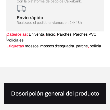
Con la plataforma de pago de Caixabank.
Envío rápido
Realizado el pedido enviamos en 24-48h
Categorías:
En venta
,
Inicio
,
Parches
,
Parches PVC
,
Policiales
Etiquetas
mossos
,
mossos d'esquadra
,
parche
,
policia
Descripción general del producto