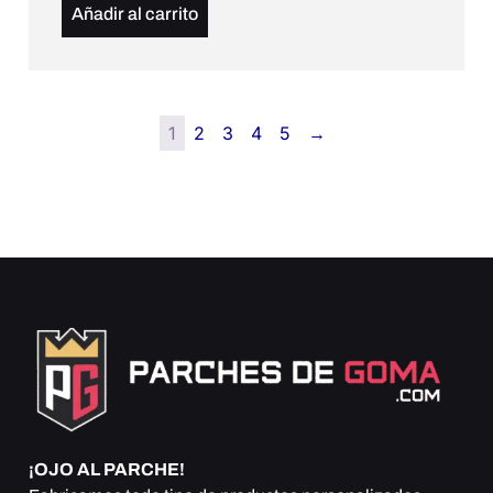
Añadir al carrito
1
2
3
4
5
→
¡OJO AL PARCHE!