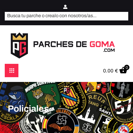
0
0.00
€
Policiales