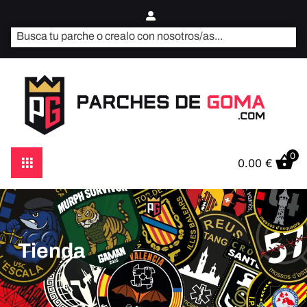
0
0.00
€
Tienda