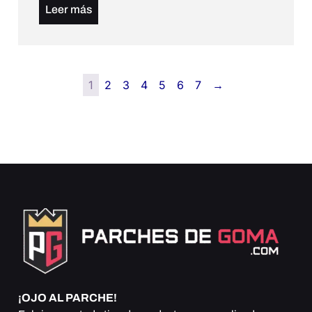
Leer más
1
2
3
4
5
6
7
→
¡OJO AL PARCHE!