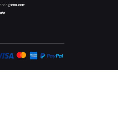
hesdegoma.com
aña