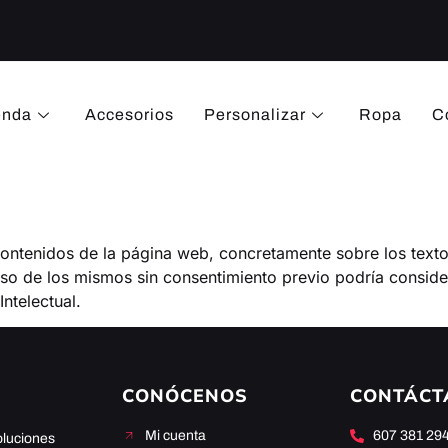
enda
Accesorios
Personalizar
Ropa
C
ontenidos de la página web, concretamente sobre los textos
 uso de los mismos sin consentimiento previo podría conside
ntelectual.
CONÓCENOS
CONTÁCT
Mi cuenta
607 381 29
oluciones