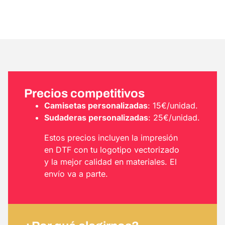
Precios competitivos
Camisetas personalizadas
: 15€/unidad.
Sudaderas personalizadas
: 25€/unidad.
Estos precios incluyen la impresión
en DTF con tu logotipo vectorizado
y la mejor calidad en materiales. El
envío va a parte.