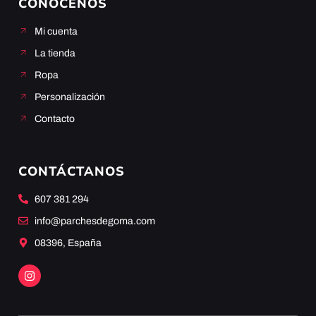
CONÓCENOS
Mi cuenta
La tienda
Ropa
Personalización
Contacto
CONTÁCTANOS
607 381 294
info@parchesdegoma.com
08396, España