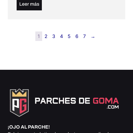
Leer más
1
2
3
4
5
6
7
→
¡OJO AL PARCHE!