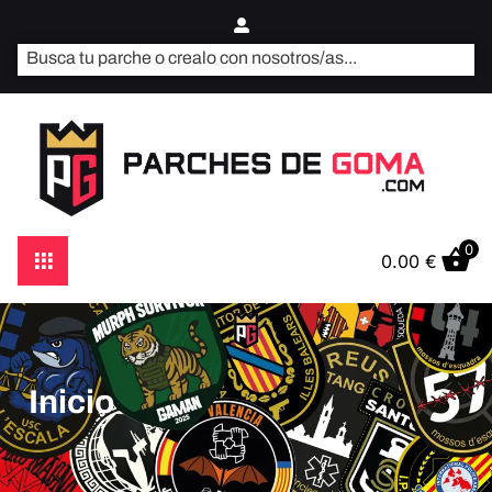
0
0.00
€
Inicio