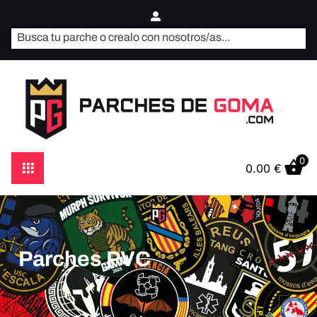
0
0.00
€
Parches PVC