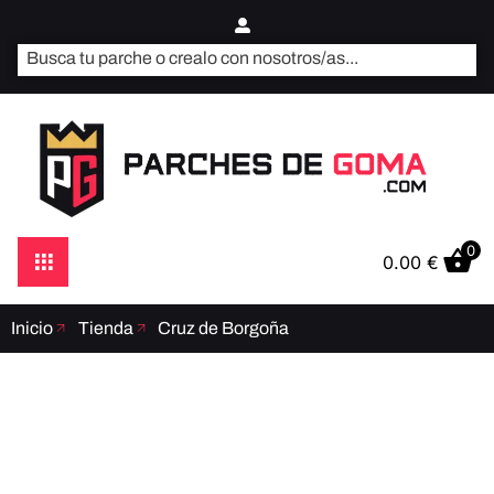
0
0.00
€
Inicio
Tienda
Cruz de Borgoña