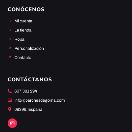
CONÓCENOS
Mi cuenta
La tienda
Ropa
Personalización
Contacto
CONTÁCTANOS
607 381 294
info@parchesdegoma.com
08396, España