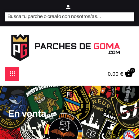
0
0.00
€
En venta