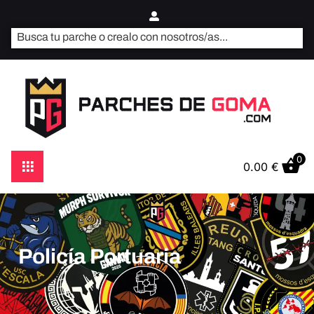
0
0.00
€
Policía Portuaria