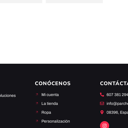
CONÓCENOS
CONTÁCT
Mi cuenta
607 381 29
oluciones
La tienda
info@parc
Ropa
08396, Esp
Personalización