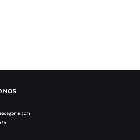
ANOS
4
hesdegoma.com
aña