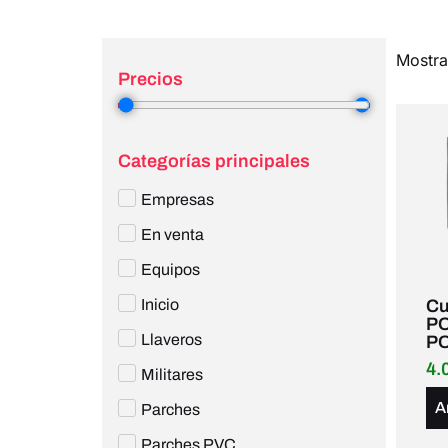
Mostra
Precios
3
—
4
Categorías principales
Empresas
En venta
Equipos
Inicio
Cu
PO
Llaveros
P
4.
Militares
A
Parches
Parches PVC