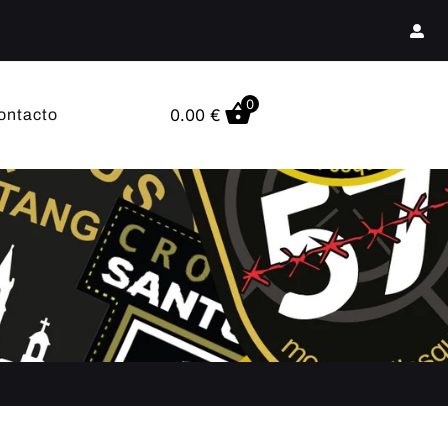
0
0.00
€
ontacto