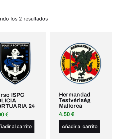
ndo los 2 resultados
Hermandad
rso ISPC
Testvériség
LICIA
Mallorca
ORTUARIA 24
4.50
€
00
€
ñadir al carrito
Añadir al carrito