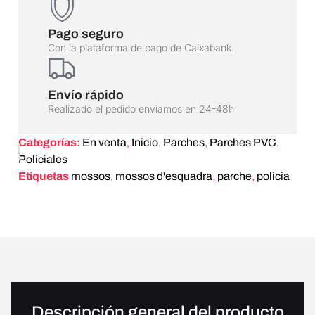
Pago seguro
Con la plataforma de pago de Caixabank.
Envío rápido
Realizado el pedido enviamos en 24-48h
Categorías:
En venta
,
Inicio
,
Parches
,
Parches PVC
,
Policiales
Etiquetas
mossos
,
mossos d'esquadra
,
parche
,
policia
Descripción general del producto