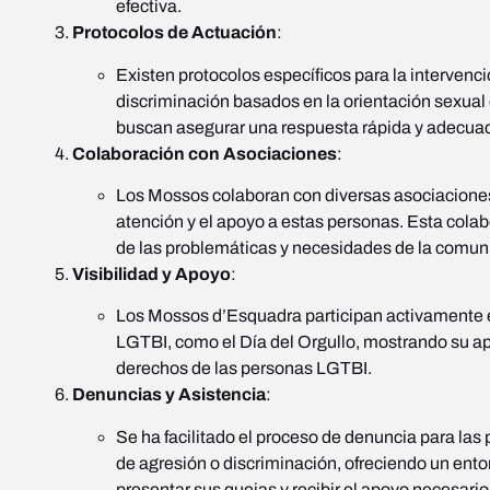
efectiva.
Protocolos de Actuación
:
Existen protocolos específicos para la intervenci
discriminación basados en la orientación sexual
buscan asegurar una respuesta rápida y adecua
Colaboración con Asociaciones
:
Los Mossos colaboran con diversas asociaciones
atención y el apoyo a estas personas. Esta col
de las problemáticas y necesidades de la comu
Visibilidad y Apoyo
:
Los Mossos d’Esquadra participan activamente 
LGTBI, como el Día del Orgullo, mostrando su ap
derechos de las personas LGTBI.
Denuncias y Asistencia
:
Se ha facilitado el proceso de denuncia para las
de agresión o discriminación, ofreciendo un ent
presentar sus quejas y recibir el apoyo necesario