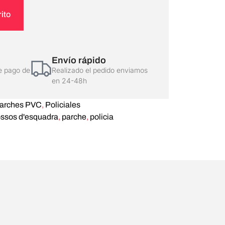
rito
Envío rápido
e pago de
Realizado el pedido enviamos
en 24-48h
arches PVC
,
Policiales
ssos d'esquadra
,
parche
,
policia