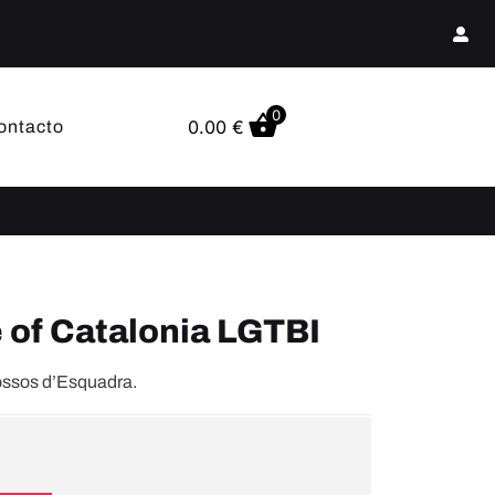
0
0.00
€
ontacto
 of Catalonia LGTBI
ossos d’Esquadra.