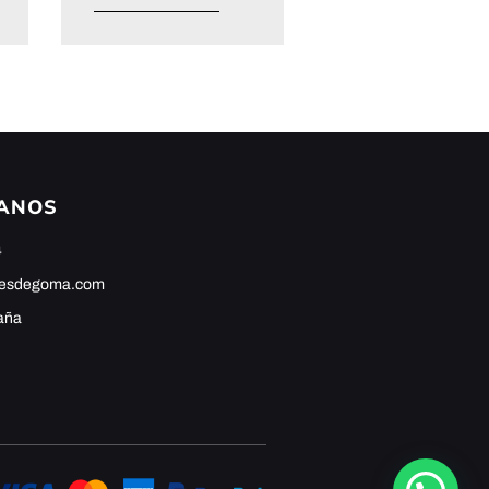
ANOS
4
hesdegoma.com
aña