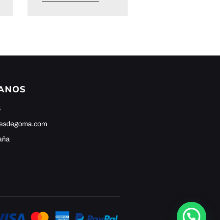
ANOS
4
hesdegoma.com
aña