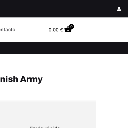
0
0.00
€
ntacto
anish Army