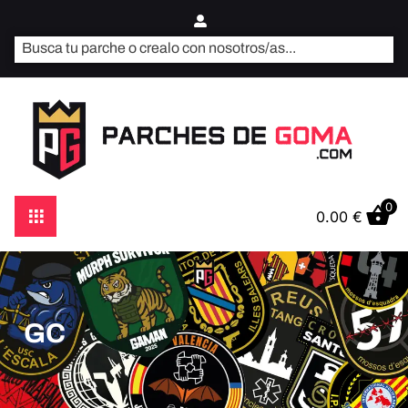
0
0.00
€
GC