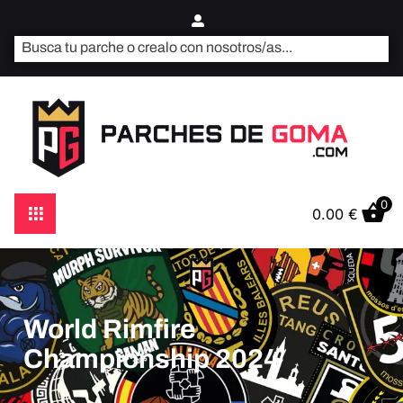
0
0.00
€
World Rimfire
Championship 2024