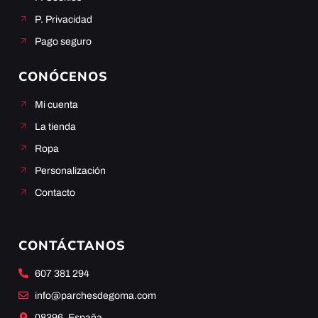
P. Privacidad
Pago seguro
CONÓCENOS
Mi cuenta
La tienda
Ropa
Personalización
Contacto
CONTÁCTANOS
607 381 294
info@parchesdegoma.com
08396, España