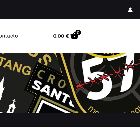
0
0.00
€
ontacto