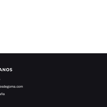
ANOS
4
hesdegoma.com
aña