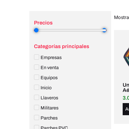
Mostra
Precios
2
—
3
Categorías principales
Empresas
En venta
Equipos
Un
Inicio
Aé
3.
Llaveros
Militares
A
Parches
Parches PVC