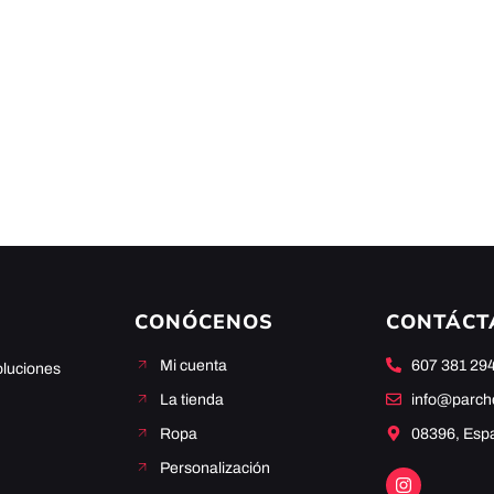
CONÓCENOS
CONTÁCT
Mi cuenta
607 381 29
oluciones
La tienda
info@parc
Ropa
08396, Esp
Personalización