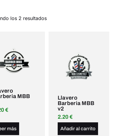
ndo los 2 resultados
avero
rberia MBB
Llavero
Barberia MBB
v2
20
€
2.20
€
eer más
Añadir al carrito