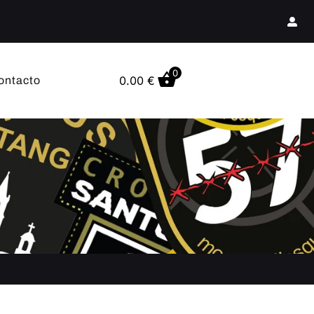
0
0.00
€
ontacto