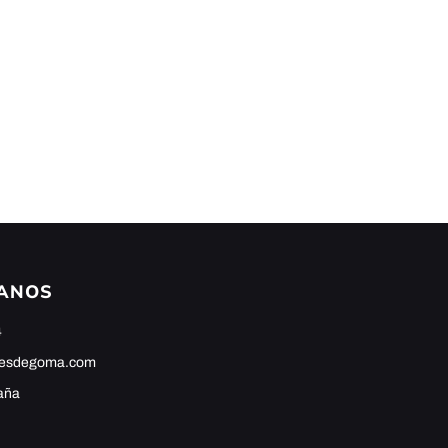
ANOS
4
hesdegoma.com
aña