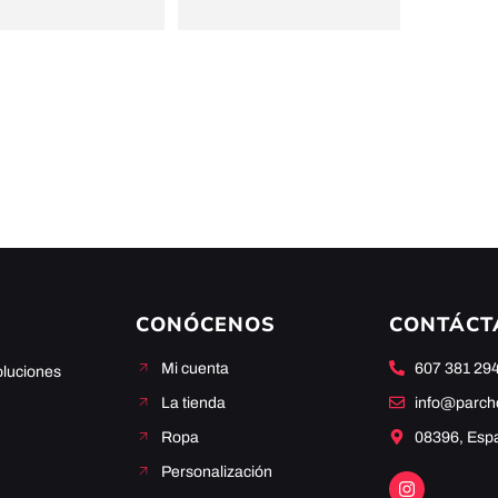
CONÓCENOS
CONTÁCT
Mi cuenta
607 381 29
oluciones
La tienda
info@parc
Ropa
08396, Esp
Personalización