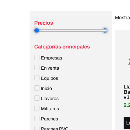
Mostra
Precios
1
—
2
Categorías principales
Empresas
En venta
Equipos
Ll
Inicio
Ba
v1
Llaveros
2.
Militares
Parches
L
Parches PVC