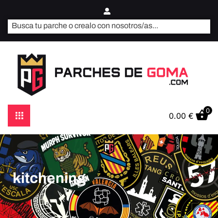
0
0.00
€
kitchening