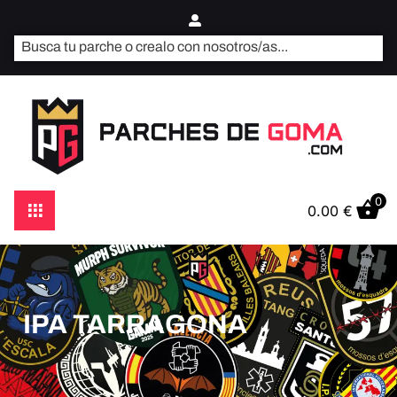
0
0.00
€
IPA TARRAGONA