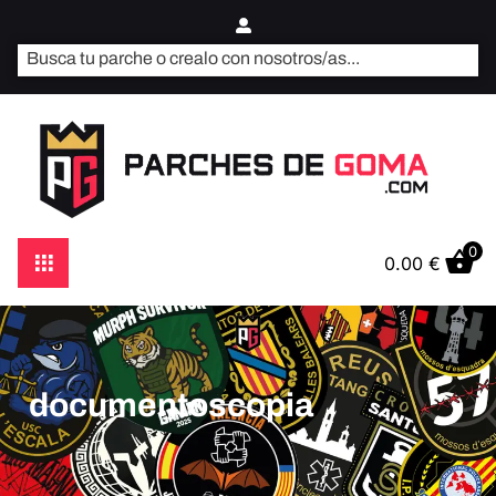
0
0.00
€
documentoscopia