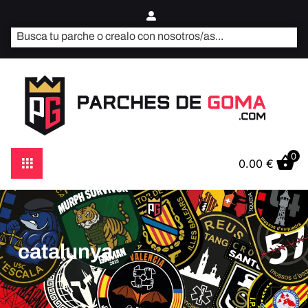
0
0.00
€
catalunya