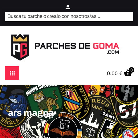
0
0.00
€
ars magna