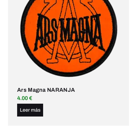
Ars Magna NARANJA
4.00
€
Leer más